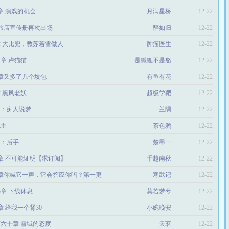
1章 演戏的机会
月满星桥
12-22
、旅店宣传册再次出场
醉如归
12-22
章 大比兜，教苏若雪做人
肿瘤医生
12-22
1章 卢猫猫
是狐狸不是貉
12-22
6章又多了几个坟包
有鱼有花
12-22
章 黑风老妖
超级学靶
12-22
章：痴人说梦
兰隅
12-22
地主
茶色鸦
12-22
章：后手
楚墨一
12-22
1章 不可能证明【求订阅】
千越南秋
12-22
0章你喊它一声，它会答应你吗？第一更
寒武记
12-22
15章 下线休息
莫若梦兮
12-22
0章 给我一个肾30
小婉晚安
12-22
六十章 雪域的态度
天茗
12-22