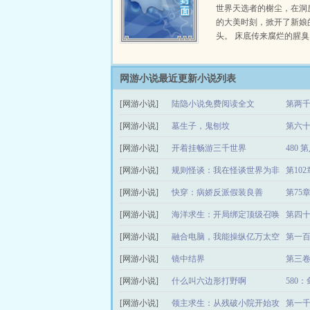
世界天选者的榭尘，在洞
的大美时刻，掀开了新娘
头。 床底传来腐烂的腥臭
网游小说最近更新小说列表
[网游小说]
陆隐小说免费阅读全文
第两千
[网游小说]
墓生子，鬼刨坟
第六十
[网游小说]
开着挂畅游三千世界
480
[网游小说]
规则怪谈：我在怪谈世界为非
第102
[网游小说]
作歹
快穿：病娇反派假装良善
第75
[网游小说]
海洋求生：开局绑定顶级召唤
第四十
[网游小说]
卡
融合电脑，我能操纵亿万太空
第一百
[网游小说]
战舰
镜中结界
第三卷
[网游小说]
什么叫六边形打野啊
580
[网游小说]
领主求生：从残破小院开始攻
第一千