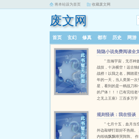
将本站设为首页
收藏废文网
废文网
首页
玄幻
修真
都市
历史
网游
陆隐小说免费阅读全
" 浩瀚宇宙，无尽种
战技，十决横空！远古独
战榜！以我之名，脚踏星空
年的一天，当人类第一次
星，看到的是一柄战刀和
的尸体！！！已有完结老
之无上王座》三百多万字
规则怪谈：我在怪谈
世界为非作歹
" 七月十五，血月当
外边敲锣打鼓好不热闹。
内纸钱飘飘啼哭阵阵。 