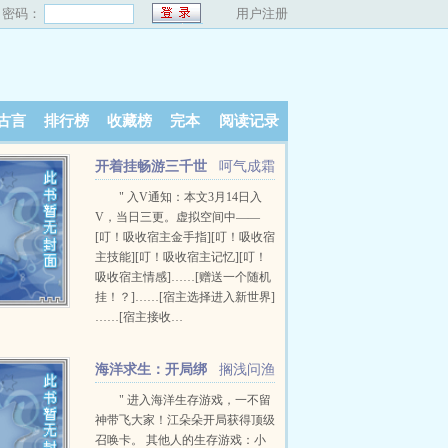
密码：
用户注册
古言
排行榜
收藏榜
完本
阅读记录
开着挂畅游三千世
呵气成霜
界
" 入V通知：本文3月14日入
V，当日三更。虚拟空间中——
[叮！吸收宿主金手指][叮！吸收宿
主技能][叮！吸收宿主记忆][叮！
吸收宿主情感]……[赠送一个随机
挂！？]……[宿主选择进入新世界]
……[宿主接收…
海洋求生：开局绑
搁浅问渔
定顶级召唤卡
" 进入海洋生存游戏，一不留
神带飞大家！江朵朵开局获得顶级
召唤卡。 其他人的生存游戏：小