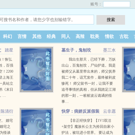
账号：
科幻
言情
其他
经典
同人
高辣
耽美
情欲
古耽
文
踏星
墓生子，鬼刨坟
墨三水
族！恢弘
我出生那天，已经下葬，万妖
姓，百强
出山，百鬼刨坟，尸仙护道。我是
！2200
被师父从墓里带出来的，师父抚养
登上海王
我二十年，诅咒发作，最终被剥皮
一具站立
惨死！ 师父留书一封，让我不要
书《末日
追寻事情的真相，但从我踏足江湖
，…
的那一刻，一桩桩波云诡谲的怪
事…
陈清衍
快穿：病娇反派假装
云非愿
良善
空。 婚宅
【非正经快穿】【1V1双洁
 婚宅之
+架空】魔族长公主为拎回自家小
作为怪谈
护法，被坑进小世界。 要让成为