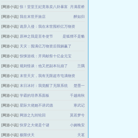
[网游小说]
惊！堂堂王妃竟靠卖八卦暴富
中华小铁匠
月满星桥
[网游小说]
我在末世开旅店
醉如归
[网游小说]
诡异入侵：我在末世囤积亿万物资
[网游小说]
原神之我是至冬使节
是狐狸不是貉
肿瘤医生
[网游小说]
天灾：囤满亿万物资后我躺赢了
[网游小说]
惊悚游戏：开局献祭十亿金元宝
有鱼有花
[网游小说]
规则怪谈：他又把副本玩崩了
超级学靶
兰隅
[网游小说]
末世天灾，我有无限超市屯满物资
[网游小说]
末日冰封：我觉醒了无限系统
茶色鸦
楚墨一
[网游小说]
学霸的培养系面板
千越南秋
[网游小说]
星际大佬她不讲武德
寒武记
[网游小说]
网游之九转轮回
莫若梦兮
[网游小说]
快穿之大佬是个谜
小婉晚安
[网游小说]
极限伏天
天茗