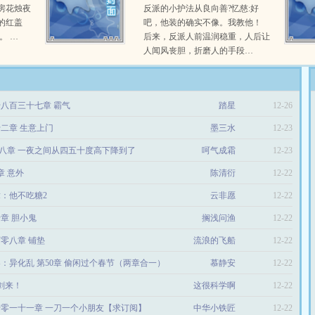
房花烛夜
反派的小护法从良向善?忆慈:好
的红盖
吧，他装的确实不像。我教他！
。 …
后来，反派人前温润稳重，人后让
人闻风丧胆，折磨人的手段…
八百三十七章 霸气
踏星
12-26
二章 生意上门
墨三水
12-23
 第八章 一夜之间从四五十度高下降到了
呵气成霜
12-23
章 意外
陈清衍
12-22
章：他不吃糖2
云非愿
12-22
章 胆小鬼
搁浅问渔
12-22
零八章 铺垫
流浪的飞船
12-22
：异化乱 第50章 偷闲过个春节（两章合一）
慕静安
12-22
：剑来！
这很科学啊
12-22
零一十一章 一刀一个小朋友【求订阅】
中华小铁匠
12-22