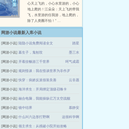
心天上飞的，小心水里游的，小心
地上爬的！江朵朵：天上飞的带我
飞，水里游的任我游，地上爬的，
除了人类圈不怕！" …
网游小说最新入库小说
[网游小说]
陆隐小说免费阅读全文
踏星
[网游小说]
墓生子，鬼刨坟
墨三水
[网游小说]
开着挂畅游三千世界
呵气成霜
[网游小说]
规则怪谈：我在怪谈世界为非作歹
[网游小说]
快穿：病娇反派假装良善
陈清衍
云非愿
[网游小说]
海洋求生：开局绑定顶级召唤卡
[网游小说]
融合电脑，我能操纵亿万太空战舰
搁浅问渔
[网游小说]
镜中结界
流浪的飞船
慕静安
[网游小说]
什么叫六边形打野啊
这很科学啊
[网游小说]
领主求生：从残破小院开始攻略