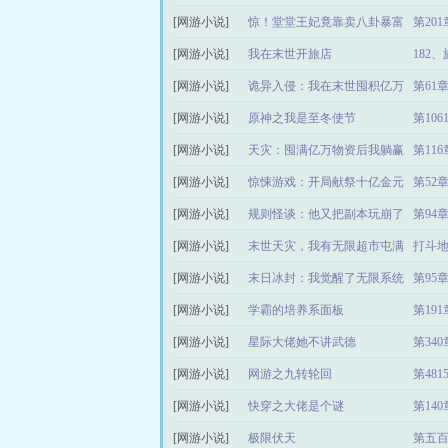
[网游小说]
略
惊！堂堂王妃竟靠卖八卦暴富
第20
[网游小说]
我在末世开旅店
182
[网游小说]
诡异入侵：我在末世囤积亿万
第61
[网游小说]
物资
原神之我是至冬使节
第106
[网游小说]
天灾：囤满亿万物资后我躺赢
第11
[网游小说]
了
惊悚游戏：开局献祭十亿金元
第52
[网游小说]
宝
规则怪谈：他又把副本玩崩了
第94
[网游小说]
末世天灾，我有无限超市屯满
打斗
[网游小说]
物资
末日冰封：我觉醒了无限系统
第95
[网游小说]
学霸的培养系面板
第19
[网游小说]
星际大佬她不讲武德
第34
[网游小说]
网游之九转轮回
第48
[网游小说]
快穿之大佬是个谜
第14
[网游小说]
极限伏天
第五百